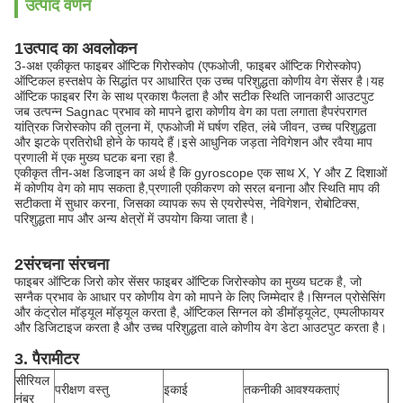
उत्पाद वर्णन
1उत्पाद का अवलोकन
3-अक्ष एकीकृत फाइबर ऑप्टिक गिरोस्कोप (एफओजी, फाइबर ऑप्टिक गिरोस्कोप)
ऑप्टिकल हस्तक्षेप के सिद्धांत पर आधारित एक उच्च परिशुद्धता कोणीय वेग सेंसर है।यह
ऑप्टिक फाइबर रिंग के साथ प्रकाश फैलता है और सटीक स्थिति जानकारी आउटपुट
जब उत्पन्न Sagnac प्रभाव को मापने द्वारा कोणीय वेग का पता लगाता हैपरंपरागत
यांत्रिक जिरोस्कोप की तुलना में, एफओजी में घर्षण रहित, लंबे जीवन, उच्च परिशुद्धता
और झटके प्रतिरोधी होने के फायदे हैं।इसे आधुनिक जड़ता नेविगेशन और रवैया माप
प्रणाली में एक मुख्य घटक बना रहा है.
एकीकृत तीन-अक्ष डिजाइन का अर्थ है कि gyroscope एक साथ X, Y और Z दिशाओं
में कोणीय वेग को माप सकता है,प्रणाली एकीकरण को सरल बनाना और स्थिति माप की
सटीकता में सुधार करना, जिसका व्यापक रूप से एयरोस्पेस, नेविगेशन, रोबोटिक्स,
परिशुद्धता माप और अन्य क्षेत्रों में उपयोग किया जाता है।
2संरचना संरचना
फाइबर ऑप्टिक जिरो कोर सेंसर फाइबर ऑप्टिक जिरोस्कोप का मुख्य घटक है, जो
सग्नैक प्रभाव के आधार पर कोणीय वेग को मापने के लिए जिम्मेदार है।सिग्नल प्रोसेसिंग
और कंट्रोल मॉड्यूल मॉड्यूल करता है, ऑप्टिकल सिग्नल को डीमॉड्यूलेट, एम्पलीफायर
और डिजिटाइज करता है और उच्च परिशुद्धता वाले कोणीय वेग डेटा आउटपुट करता है।
3. पैरामीटर
सीरियल
परीक्षण वस्तु
इकाई
तकनीकी आवश्यकताएं
नंबर