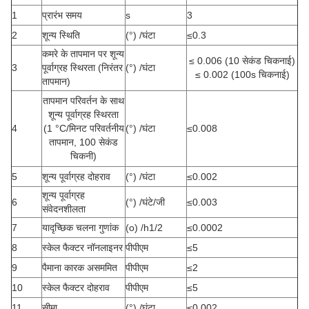
1
प्रारंभ समय
s
3
2
शून्य स्थिति
(°) /घंटा
≤0.3
कमरे के तापमान पर शून्य
≤ 0.006 (10 सेकंड चिकनाई)
3
पूर्वाग्रह स्थिरता (निरंतर
(°) /घंटा
≤ 0.002 (100s चिकनाई)
तापमान)
तापमान परिवर्तन के साथ
शून्य पूर्वाग्रह स्थिरता
4
(1 °C/मिनट परिवर्तनीय
(°) /घंटा
≤0.008
तापमान, 100 सेकंड
चिकनी)
5
शून्य पूर्वाग्रह दोहराव
(°) /घंटा
≤0.002
शून्य पूर्वाग्रह
6
(°) /घंटे/जी
≤0.003
संवेदनशीलता
7
यादृच्छिक चलना गुणांक
(o) /h1/2
≤0.0002
8
स्केल फैक्टर नॉनलाइनर
पीपीएम
≤5
9
पैमाना कारक असममित
पीपीएम
≤2
10
स्केल फैक्टर दोहराव
पीपीएम
≤5
11
सीमा
(°) /घंटा
≤0.002