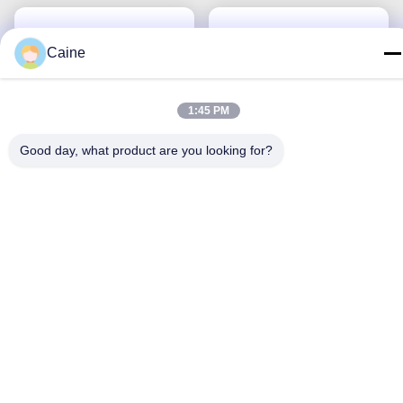
Caine
1:45 PM
Good day, what product are you looking for?
उच्च परिशुद्धता कम शोर स्तर
HG4930 MEMS सटीक गति
उचित लागत फाइबर ऑप्टिक
अभिविन्यास संवेदन के लिए
जिरो ऑप्टिकल सेंसर
जड़ता सेंसर
सबसे अच्छी कीमत पाएं
सबसे अच्छी कीमत पाएं