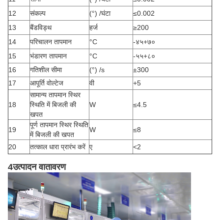
12
संकल्प
(°) /घंटा
≤0.002
13
बैंडविड्थ
हर्ज
≥200
14
परिचालन तापमान
°C
-४५+७०
15
भंडारण तापमान
°C
-५५+८०
16
गतिशील सीमा
(°) /s
±300
17
आपूर्ति वोल्टेज
वी
+5
सामान्य तापमान स्थिर
18
स्थिति में बिजली की
W
≤4.5
खपत
पूर्ण तापमान स्थिर स्थिति
19
W
≤8
में बिजली की खपत
20
तत्काल धारा प्रारंभ करें
ए
<2
4उत्पादन वातावरण