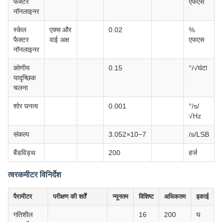
फैक्टर
एफएस
नॉनलाइनर
स्केल
एक्स और
0.02
%
फैक्टर
वाई अक्ष
एफएस
नॉनलाइनर
कोणीय
0.15
°/√घंटा
यादृच्छिक
चलना
शोर घनत्व
0.001
°/s/
√Hz
संकल्प
3.052×10−7
/s/LSB
बैंडविड्थ
200
हर्ज
त्वरकमीटर विनिर्देश
पैरामीटर
परीक्षण की शर्तें
न्यूनतम
विशिष्ट
अधिकतम
इकाई
गतिशील
16
200
घ