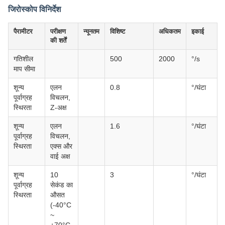
जिरोस्कोप विनिर्देश
पैरामीटर
परीक्षण
न्यूनतम
विशिष्ट
अधिकतम
इकाई
की शर्तें
गतिशील
500
2000
°/s
माप सीमा
शून्य
एलन
0.8
°/घंटा
पूर्वाग्रह
विचलन,
स्थिरता
Z-अक्ष
शून्य
एलन
1.6
°/घंटा
पूर्वाग्रह
विचलन,
स्थिरता
एक्स और
वाई अक्ष
शून्य
10
3
°/घंटा
पूर्वाग्रह
सेकंड का
स्थिरता
औसत
(-40°C
~