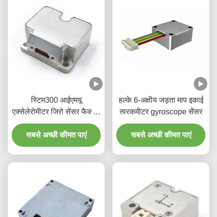
स्टिम300 आईएमयू
हल्के 6-अक्षीय जड़ता माप इकाई
एक्सेलेरोमीटर जिरो सेंसर फैक्टरी
त्वरकमीटर gyroscope सेंसर
आपूर्ति
सबसे अच्छी कीमत पाएं
सबसे अच्छी कीमत पाएं