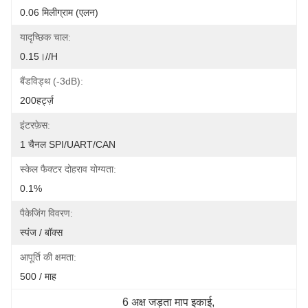
0.06 मिलीग्राम (एलन)
यादृच्छिक चाल:
0.15।//H
बैंडविड्थ (-3dB):
200हर्ट्ज़
इंटरफ़ेस:
1 चैनल SPI/UART/CAN
स्केल फैक्टर दोहराव योग्यता:
0.1%
पैकेजिंग विवरण:
स्पंज / बॉक्स
आपूर्ति की क्षमता:
500 / माह
6 अक्ष जड़ता माप इकाई
, 