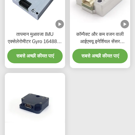
तापमान मुआवजा IMU
कॉम्पैक्ट और कम वजन वाली
एक्सेलेरोमीटर Gyro 16488-C
आईएमयू इनेर्शियल सेंसर
3 अक्ष
इनेर्शियल माप इकाई
सबसे अच्छी कीमत पाएं
सबसे अच्छी कीमत पाएं