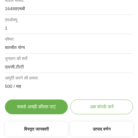
मॉडल संख्या:
16488एचबी
एमओक्यू:
1
कीमत:
बातचीत योग्य
भुगतान की शर्तें:
एल/सी,टी/टी
आपूर्ति करने की क्षमता:
500 / माह
सबसे अच्छी कीमत पाएं
अब संपर्क करें
विस्तृत जानकारी
उत्पाद वर्णन