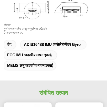
नोट्स:
पूर्ण तापमान सीमा पर शून्य पूर्वाग्रह परिवर्तन
2 कंपन प्रभाव माप
टैग:
ADIS16488 IMU एक्सेलेरोमीटर Gyro
FOG IMU जड़त्वीय मापन इकाई
MEMS लघु जड़त्वीय मापन इकाई
संबंधित उत्पाद