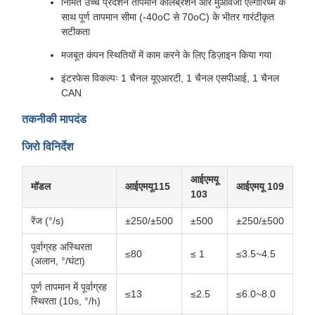
निर्मित उच्च प्रदर्शन तापमान कैलिब्रेशन और मुआवजा एल्गोरिथ्म के
साथ पूर्ण तापमान सीमा (-40oC से 70oC) के भीतर गारंटीकृत
सटीकता
मजबूत कंपन स्थितियों में काम करने के लिए डिज़ाइन किया गया
इंटरफेस विकल्पः 1 चैनल यूएआरटी, 1 चैनल एसपीआई, 1 चैनल
CAN
तकनीकी मापदंड
जिरो विनिर्देश
आईएमयू
मॉडल
आईएमयू115
आईएमयू 109
103
रेंज (°/s)
±250/±500
±500
±250/±500
पूर्वाग्रह अस्थिरता
≤80
≤ 1
≤3.5~4.5
(अलान, °/घंटा)
पूर्ण तापमान में पूर्वाग्रह
≤13
≤2.5
≤6.0~8.0
स्थिरता (10s, °/h)