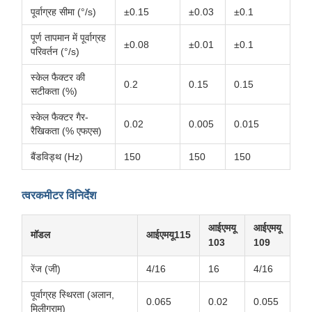
पूर्वाग्रह सीमा (°/s)
±0.15
±0.03
±0.1
पूर्ण तापमान में पूर्वाग्रह
±0.08
±0.01
±0.1
परिवर्तन (°/s)
स्केल फैक्टर की
0.2
0.15
0.15
सटीकता (%)
स्केल फैक्टर गैर-
0.02
0.005
0.015
रैखिकता (% एफएस)
बैंडविड्थ (Hz)
150
150
150
त्वरकमीटर विनिर्देश
आईएमयू
आईएमयू
मॉडल
आईएमयू115
103
109
रेंज (जी)
4/16
16
4/16
पूर्वाग्रह स्थिरता (अलान,
0.065
0.02
0.055
मिलीग्राम)