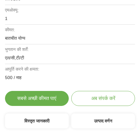
एमओक्यू:
1
कीमत:
बातचीत योग्य
भुगतान की शर्तें:
एल/सी,टी/टी
आपूर्ति करने की क्षमता:
500 / माह
सबसे अच्छी कीमत पाएं
अब संपर्क करें
विस्तृत जानकारी
उत्पाद वर्णन