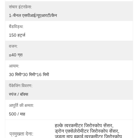
संचार इंटरफ़ेस:
1-चैनल एसपीआई/यूएआरटी/कैन
बैंडविड्थ:
150 हर्ट्ज
वजन:
≤40 ग्रा
आयाम:
30 मिमी*30 मिमी*16 मिमी
पैकेजिंग विवरण:
स्पंज / बॉक्स
आपूर्ति की क्षमता:
500 / माह
हल्के त्वरकमीटर जिरोस्कोप सेंसर
, 
ड्रोन एक्सेलेरोमीटर जिरोस्कोप सेंसर
, 
प्रमुखता देना:
जड़ता माप इकाई त्वरकमीटर जिरोस्कोप 