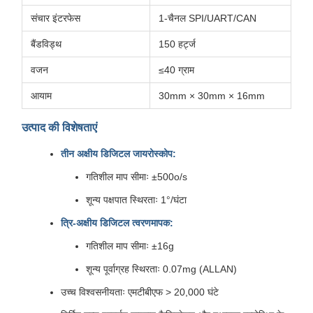
संचार इंटरफेस
1-चैनल SPI/UART/CAN
बैंडविड्थ
150 हर्ट्ज
वजन
≤40 ग्राम
आयाम
30mm × 30mm × 16mm
उत्पाद की विशेषताएं
तीन अक्षीय डिजिटल जायरोस्कोप:
गतिशील माप सीमाः ±500o/s
शून्य पक्षपात स्थिरताः 1°/घंटा
त्रि-अक्षीय डिजिटल त्वरणमापक:
गतिशील माप सीमाः ±16g
शून्य पूर्वाग्रह स्थिरताः 0.07mg (ALLAN)
उच्च विश्वसनीयताः एमटीबीएफ > 20,000 घंटे