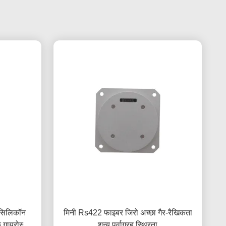
ट सिलिकॉन
मिनी Rs422 फाइबर जिरो अच्छा गैर-रैखिकता
क गायरोस्कोप
शून्य पूर्वाग्रह स्थिरता