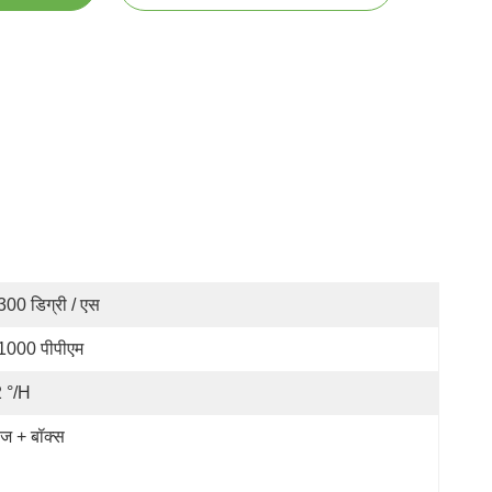
300 डिग्री / एस
1000 पीपीएम
 °/h
पंज + बॉक्स