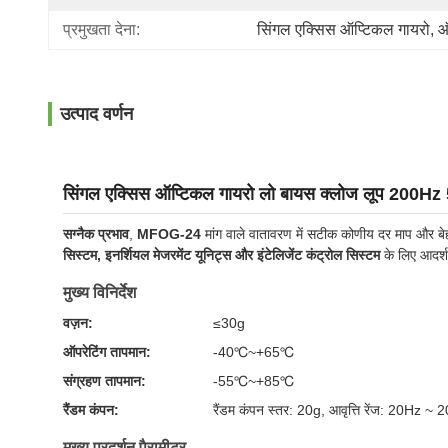
प्रमुखता देना:
सिंगल एक्सिस ऑप्टिकल गायरो
, 
ऑ
उत्पाद वर्णन
सिंगल एक्सिस ऑप्टिकल गायरो लो बायस क्लोज लूप 200Hz 5
सग्नैक प्रभाव
,
MFOG-24
मांग वाले वातावरण में सटीक कोणीय दर माप और बेह
सिस्टम, इनर्शियल मेजरमेंट यूनिट्स और इंटेलिजेंट कंट्रोल सिस्टम
के लिए आदर्श
मुख्य विनिर्देश
वज़न:
≤30g
ऑपरेटिंग तापमान:
-40℃~+65℃
संग्रहण तापमान:
-55℃~+85℃
रैंडम कंपन:
रैंडम कंपन स्तर: 20g, आवृत्ति रेंज: 20Hz ~
मुख्य प्रदर्शन पैरामीटर