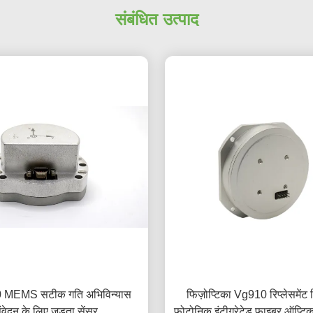
संबंधित उत्पाद
MEMS सटीक गति अभिविन्यास
फिज़ोप्टिका Vg910 रिप्लेसमें
ंवेदन के लिए जड़ता सेंसर
फोटोनिक इंटीग्रेटेड फाइबर ऑप्टि