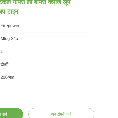
टिकल गायरो लो बायस क्लोज लूप
अप टाइम
Firepower
Mfog-24a
1
टी/टी
200/माह
 पाएं
अब संपर्क करें