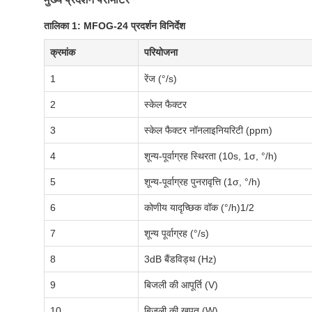
तालिका 1: MFOG-24 प्रदर्शन विनिर्देश
क्रमांक
परियोजना
1
रेंज (°/s)
2
स्केल फैक्टर
3
स्केल फैक्टर नॉनलाइनियरिटी (ppm)
4
शून्य-पूर्वाग्रह स्थिरता (10s, 1σ, °/h)
5
शून्य-पूर्वाग्रह पुनरावृत्ति (1σ, °/h)
6
कोणीय यादृच्छिक वॉक (°/h)1/2
7
शून्य पूर्वाग्रह (°/s)
8
3dB बैंडविड्थ (Hz)
9
बिजली की आपूर्ति (V)
10
बिजली की खपत (W)