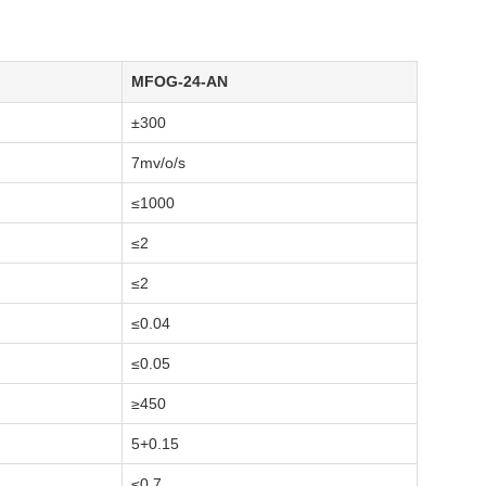
MFOG-24-AN
±300
7mv/o/s
≤1000
≤2
≤2
≤0.04
≤0.05
≥450
5+0.15
≤0.7