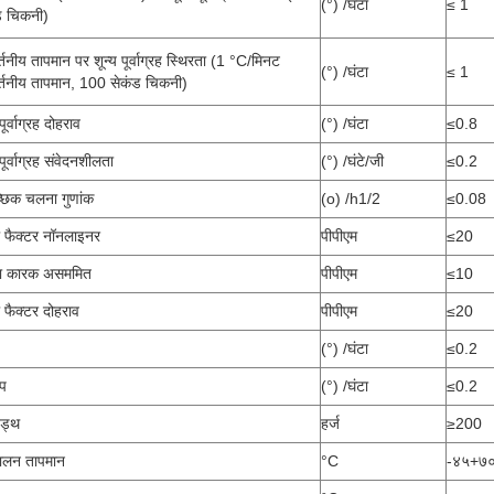
(°) /घंटा
≤ 1
ड चिकनी)
्तनीय तापमान पर शून्य पूर्वाग्रह स्थिरता (1 °C/मिनट
(°) /घंटा
≤ 1
र्तनीय तापमान, 100 सेकंड चिकनी)
पूर्वाग्रह दोहराव
(°) /घंटा
≤0.8
 पूर्वाग्रह संवेदनशीलता
(°) /घंटे/जी
≤0.2
च्छिक चलना गुणांक
(o) /h1/2
≤0.08
ल फैक्टर नॉनलाइनर
पीपीएम
≤20
ना कारक असममित
पीपीएम
≤10
 फैक्टर दोहराव
पीपीएम
≤20
(°) /घंटा
≤0.2
्प
(°) /घंटा
≤0.2
िड्थ
हर्ज
≥200
ालन तापमान
°C
-४५+७