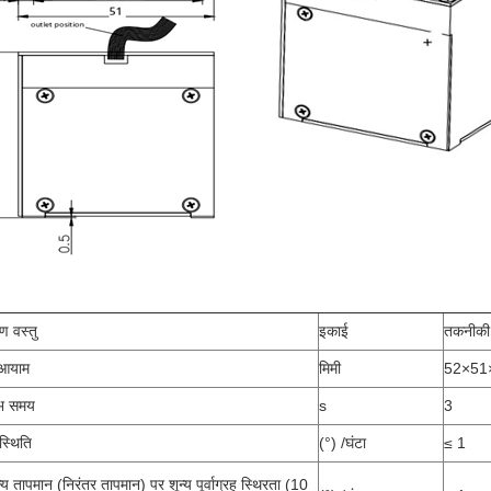
षण वस्तु
इकाई
तकनीकी
 आयाम
मिमी
52×51
रंभ समय
s
3
 स्थिति
(°) /घंटा
≤ 1
्य तापमान (निरंतर तापमान) पर शून्य पूर्वाग्रह स्थिरता (10