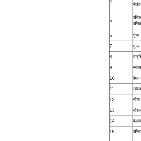
4
सेकं
परिवर
5
परिव
6
शून्य 
7
शून्य
8
यादृ
9
स्के
10
पैमा
11
स्केल
12
सीमा
13
संकल
14
बैंडव
15
परिच