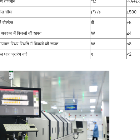
रण तापमान
°C
-५५+८
ील सीमा
(°) /s
±500
ति वोल्टेज
वी
+5
र अवस्था में बिजली की खपत
W
≤4
 तापमान स्थिर स्थिति में बिजली की खपत
W
≤8
ल धारा प्रारंभ करें
ए
<2