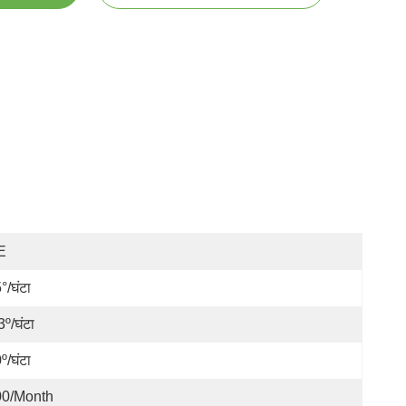
E
°/घंटा
3º/घंटा
º/घंटा
00/month