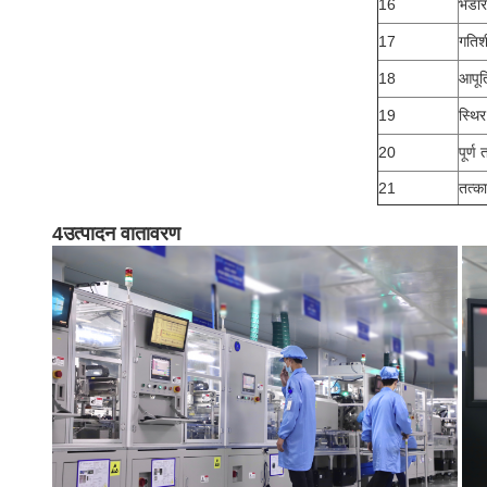
16
भंडा
17
गतिश
18
आपूर्
19
स्थि
20
पूर्ण
21
तत्का
4उत्पादन वातावरण