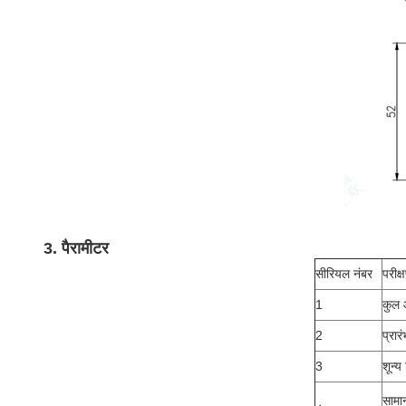
3. पैरामीटर
सीरियल नंबर
परीक्
1
कुल
2
प्रा
3
शून्य
सामान