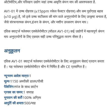
ऑटोमोटिव,और परिवहन उद्योग जहां उच्च आवृत्ति कंपन माप की आवश्यकता है.
AV1-01 में उच्च दोहराव (≤15ppm स्केल फैक्टर दोहराव) और कम पूर्वाग्रह बहाव
(≤10 μg) है, जो इसे उच्च सटीकता की मांग वाले अनुप्रयोगों के लिए उत्कृष्ट बनाता है,
जैसे संरचनात्मक कंपन,इंजन के कंपन, और मशीन उपकरण कंपन माप।
एविक क्वार्ट्ज फ्लेक्चर एक्सेलेरोमीटर (मॉडल AV1-01) कई उद्योगों में महत्वपूर्ण कंपन
माप अनुप्रयोगों के लिए एकदम सही उच्च परिशुद्धता त्वरण सेंसर है।
अनुकूलन
एविक AV1-01 क्वार्ट्ज फ्लेक्चर एक्सेलेरोमीटर के लिए अनुकूलन सेवाएं प्रदान करता
है। यह फ्लेक्चर एक्सेलेरोमीटर चीन में निर्मित है और CE प्रमाणित है।
न्यूनतम आदेश मात्राः
1
मूल्यः
1150 अमरीकी डालर/पीसी
पैकेजिंगः
स्पंज के साथ कार्टन
प्रसव का समय:
1 सप्ताह
भुगतान की शर्तेंः
100% अग्रिम
आपूर्ति की क्षमताः
500/माह