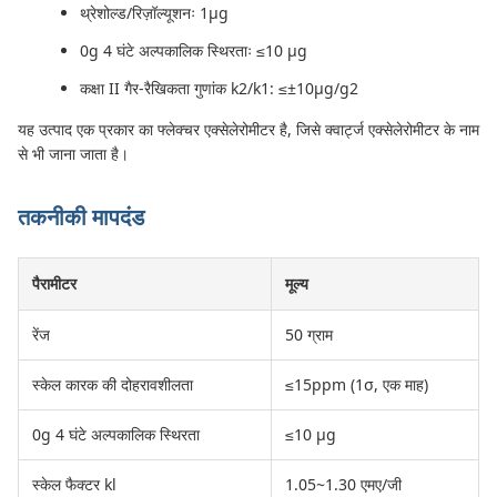
थ्रेशोल्ड/रिज़ॉल्यूशनः 1μg
0g 4 घंटे अल्पकालिक स्थिरताः ≤10 μg
कक्षा II गैर-रैखिकता गुणांक k2/k1: ≤±10μg/g2
यह उत्पाद एक प्रकार का फ्लेक्चर एक्सेलेरोमीटर है, जिसे क्वार्ट्ज एक्सेलेरोमीटर के नाम
से भी जाना जाता है।
तकनीकी मापदंड
पैरामीटर
मूल्य
रेंज
50 ग्राम
स्केल कारक की दोहरावशीलता
≤15ppm (1σ, एक माह)
0g 4 घंटे अल्पकालिक स्थिरता
≤10 μg
स्केल फैक्टर kl
1.05~1.30 एमए/जी