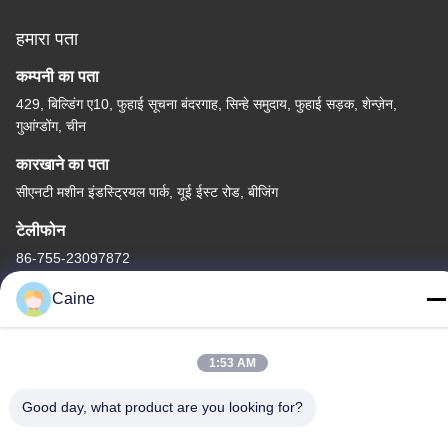
हमारा पता
कम्पनी का पता
429, बिल्डिंग ए10, फुहाई सूचना बंदरगाह, सिन्हे समुदाय, फुहाई सड़क, शेन्ज़ेन,
गुआंग्डोंग, चीन
कारखाने का पता
सीएनटी मशीन इंडस्ट्रियल पार्क, यूई ईस्ट रोड, बीजिंग
टेलीफोन
86-755-23097872
Caine
1:53 AM
चीन अच्छी गुणवत्ता एक्सेलेरोमीटर गायरो सेंसर आपूर्तिकर्ता. कॉपीराइट © -2026
Shenzhen Fire Power Control Technology Co., LTD सभी अधिकार
Good day, what product are you looking for?
सुरक्षित हैं।