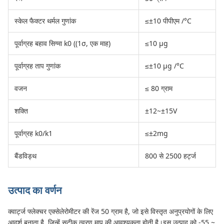
स्केल फैक्टर थर्मल गुणांक
≤±10 पीपीएम /°C
पूर्वाग्रह बहाव सिग्मा k0 ((1σ, एक माह)
≤10 μg
पूर्वाग्रह ताप गुणांक
≤±10 μg /°C
वजन
≤ 80 ग्राम
शक्ति
±12~±15V
पूर्वाग्रह k0/k1
≤±2mg
बैंडविड्थ
800 से 2500 हर्ट्ज
उत्पाद का वर्णन
क्वार्ट्ज फ्लेक्चर एक्सेलेरोमीटर की रेंज 50 ग्राम है, जो इसे विस्तृत अनुप्रयोगों के लिए
आदर्श बनाता है, जिन्हें सटीक त्वरण माप की आवश्यकता होती है।इस उत्पाद को -55 ~