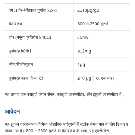
वर्ग II गैर-रैखिकता गुणांक k2/k1
≤±10μg/g2
बैंडविड्थ
800 से 2500 हर्ट्ज
शोर (नमूना प्रतिरोध 840Ω)
≤5mv
पूर्वाग्रह k0/k1
≤±2mg
सीमा/रिज़ॉल्यूशन
1μg
पूर्वाग्रह बहाव सिग्मा k0
≤10 μg (1σ, एक माह)
यह उत्पाद एक क्वार्ट्ज कंपन सेंसर, क्वार्ट्ज त्वरणमीटर, और झुकने त्वरणमीटर है।
आवेदन
यह झुकने त्वरणमापक विभिन्न औद्योगिक परिदृश्यों में सटीक कंपन माप के लिए डिज़ाइन
किया गया है। 800 ~ 2500 हर्ट्ज के बैंडविड्थ के साथ, यह एयरोस्पेस,