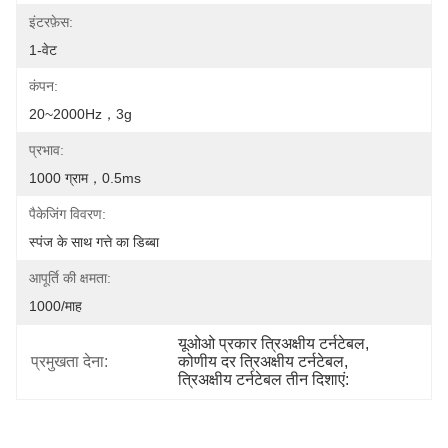
इंटरफ़ेस:
1-वेट
कंपन:
20~2000Hz，3g
प्रभाव:
1000 ग्राम，0.5ms
पैकेजिंग विवरण:
स्पंज के साथ गत्ते का डिब्बा
आपूर्ति की क्षमता:
1000/माह
यूओओ प्रकार त्रिअक्षीय टर्नटेबल
, 
प्रमुखता देना:
कोणीय दर त्रिअक्षीय टर्नटेबल
, 
त्रिअक्षीय टर्नटेबल तीन दिशाएं: