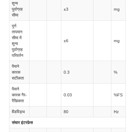
शून्य
पूर्वाग्रह
±3
mg
सीमा
पूर्ण
तापमान
सीमा में
±6
mg
शून्य
पूर्वाग्रह
परिवर्तन
पैमाने
कारक
0.3
%
सटीकता
पैमाने
कारक गैर-
0.03
%FS
रैखिकता
बैंडविड्थ
80
Hz
संचार इंटरफ़ेस