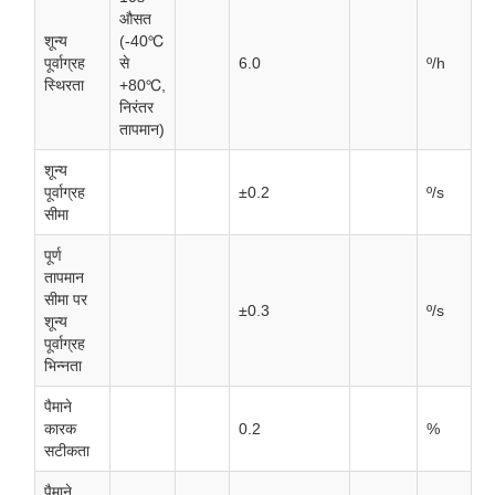
औसत
शून्य
(-40℃
पूर्वाग्रह
से
6.0
º/h
स्थिरता
+80℃,
निरंतर
तापमान)
शून्य
पूर्वाग्रह
±0.2
º/s
सीमा
पूर्ण
तापमान
सीमा पर
±0.3
º/s
शून्य
पूर्वाग्रह
भिन्नता
पैमाने
कारक
0.2
%
सटीकता
पैमाने