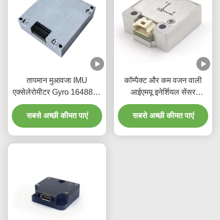
तापमान मुआवजा IMU
कॉम्पैक्ट और कम वजन वाली
एक्सेलेरोमीटर Gyro 16488-C
आईएमयू इनेर्शियल सेंसर
3 अक्ष
इनेर्शियल माप इकाई
सबसे अच्छी कीमत पाएं
सबसे अच्छी कीमत पाएं