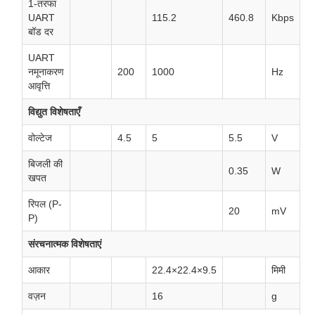
1-तरफा
UART
115.2
460.8
Kbps
बॉड दर
UART
नमूनाकरण
200
1000
Hz
आवृत्ति
विद्युत विशेषताएँ
वोल्टेज
4.5
5
5.5
V
बिजली की
0.35
W
खपत
रिपल (P-
20
mV
P)
संरचनात्मक विशेषताएं
आकार
22.4×22.4×9.5
मिमी
वज़न
16
g