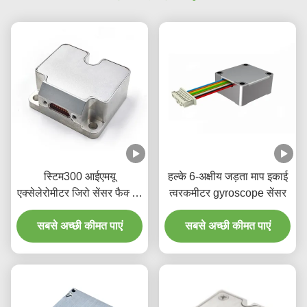
स्टिम300 आईएमयू
हल्के 6-अक्षीय जड़ता माप इकाई
एक्सेलेरोमीटर जिरो सेंसर फैक्टरी
त्वरकमीटर gyroscope सेंसर
आपूर्ति
सबसे अच्छी कीमत पाएं
सबसे अच्छी कीमत पाएं