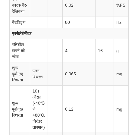
कारक गैर-
0.02
%FS
रैखिकता
बैंडविड्थ
80
Hz
एक्सेलेरोमीटर
गतिशील
मापने की
4
16
g
सीमा
शून्य
एलन
पूर्वाग्रह
0.065
mg
विचरण
स्थिरता
10s
औसत
शून्य
(-40℃
पूर्वाग्रह
से
0.12
mg
स्थिरता
+80℃,
निरंतर
तापमान)