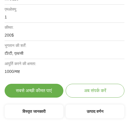
एमओक्यू:
1
कीमत:
200$
भुगतान की शर्तें:
टी/टी, एल/सी
आपूर्ति करने की क्षमता:
1000/माह
सबसे अच्छी कीमत पाएं
अब संपर्क करें
विस्तृत जानकारी
उत्पाद वर्णन